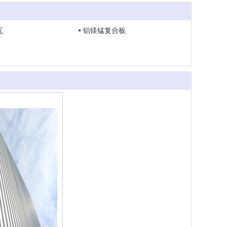
瓦
铝镁锰复合板