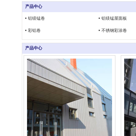
产品中心
铝镁锰卷
铝镁锰屋面板
彩铝卷
不锈钢彩涂卷
产品中心