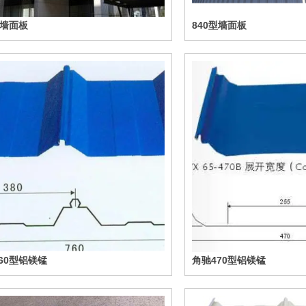
型墙面板
840型墙面板
60型铝镁锰
角驰470型铝镁锰