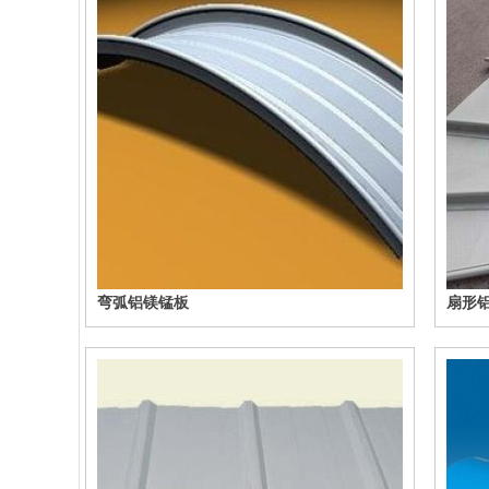
弯弧铝镁锰板
扇形