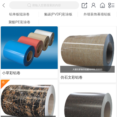
请输入您要搜索的内容
铝单板辊涂卷
氟碳(PVDF)彩涂板
外墙装饰幕墙铝板
聚酯PE彩涂卷
小草彩铝卷
仿石文彩铝卷
荐