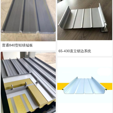
普通840型铝镁锰板
65-430直立锁边系统