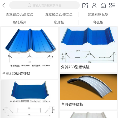
请输入您要搜索的内容
直立锁边65高立边
直立锁边25矮立边
普通彩钢瓦型
角驰系列
扇形板
弯弧板
角驰760型铝镁锰
角驰820型铝镁锰
弯弧铝镁锰板