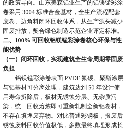
的政策导向。山东美森铝业生产的铝镁锰彩涂
卷采用 3004 标准合金基材，全生产流程配套
废卷、边角料闭环回收体系，从生产源头减少
固废排放，契合绿色制造示范企业评定标准。
二、
100% 可回收铝镁锰彩涂卷核心环保与性
能优势
（一）闭环回收，实现建筑全生命周期零固废
负担
铝镁锰彩涂卷表面
PVDF 氟碳、聚酯涂层
与铝基材可分离处理，建筑达到 50 年设计使
用寿命拆除后，板材无锈蚀分层、无杂质污
染，统一回收熔炼即可重新轧制全新铝卷材，
不存在填埋废弃物。对比普通彩钢板，报废后
锈蚀废料回收价值极低，多数最终填埋形成长