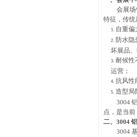
会展场
特征，传统
自重偏
1.
防水隐
2.
坏展品、
耐候性
3.
运营；
抗风性
4.
造型局
5.
300
点，是当前
二、
300
3004