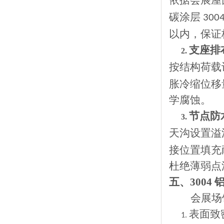
依据会展屋
碳涂层
300
以内，保证
支座排
2.
按结构荷载
胀冷缩位移
学腐蚀。
节点防
3.
天沟设置溢
接位置填充
杜绝薄弱点
五、
300
会展场
表面致
1.