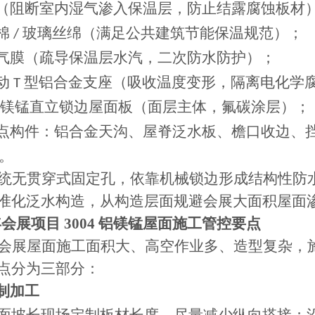
（阻断室内湿气渗入保温层，防止结露腐蚀板材
棉
玻璃丝绵（满足公共建筑节能保温规范）；
/
气膜（疏导保温层水汽，二次防水防护）；
动
型铝合金支座（吸收温度变形，隔离电化学
T
镁锰直立锁边屋面板（面层主体，氟碳涂层）；
点构件：铝合金天沟、屋脊泛水板、檐口收边、
。
统无贯穿式固定孔，依靠机械锁边形成结构性防
准化泛水构造，从构造层面规避会展大面积屋面
 年会展项目 3004 铝镁锰屋面施工管控要点
会展屋面施工面积大、高空作业多、造型复杂，
点分为三部分：
制加工