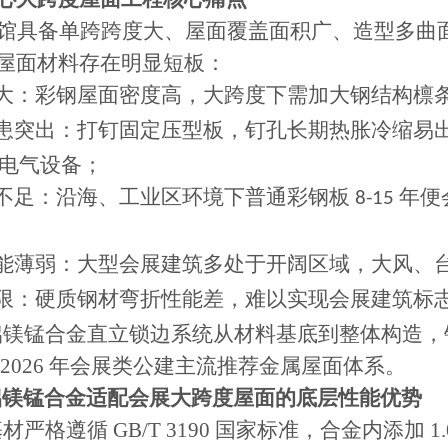
馆具备单跨跨度大、屋面覆盖面积广、造型多曲
屋面材料存在明显短板：
大：彩钢屋面密度高，大跨度下需加大钢结构檩
患突出：打钉固定压型板，钉孔长期热胀冷缩易
电气设备；
不足：沿海、工业区环境下普通彩钢板
年便
8-15
能薄弱：大型会展建筑多处于开阔区域，大风、
限：硬质钢材弯折性能差，难以实现会展建筑标
4 铝镁锰合金直立锁边系统从材料基底到整体构造
 2026 年会展类公建主流推荐金属屋面体系。
4 铝镁锰合金适配会展大跨度屋面的底层性能优势
 基材严格遵循 GB/T 3190 国家标准，合金内添加 1.0