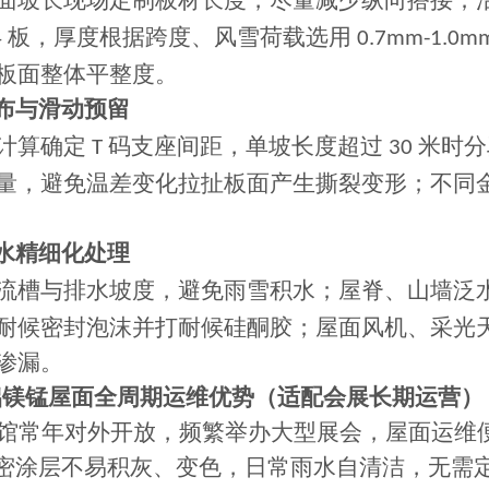
面坡长现场定制板材长度，尽量减少纵向搭接；
板，厚度根据跨度、风雪荷载选用
4
0.7mm-1.0m
板面整体平整度。
布与滑动预留
计算确定
码支座间距，单坡长度超过
米时分
T
30
量，避免温差变化拉扯板面产生撕裂变形；不同
水精细化处理
流槽与排水坡度，避免雨雪积水；屋脊、山墙泛
耐候密封泡沫并打耐候硅酮胶；屋面风机、采光
渗漏。
4 铝镁锰屋面全周期运维优势（适配会展长期运营）
馆常年对外开放，频繁举办大型展会，屋面运维
密涂层不易积灰、变色，日常雨水自清洁，无需