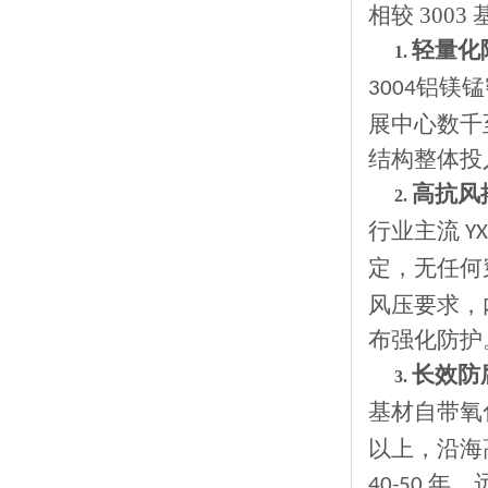
相较 30
轻量化
1.
铝镁锰
3004
展中心数千
结构整体投
高抗风
2.
行业主流
YX
定，无任何
风压要求，
布强化防护
长效防
3.
基材自带氧
以上，沿海
年，
40-50