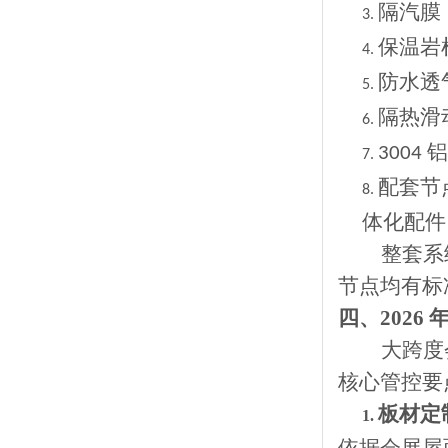
隔汽膜
3.
保温岩
4.
防水透
5.
隔热滑
6.
铝
3004
7.
配套节
8.
体化配件
整套系
节点均有标
四、
2026
大跨度
核心管控要
板材定
1.