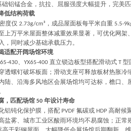
03 基础铝锰合金，抗拉、屈服强度大幅提升，完
降低结构荷载
密度仅
，成品屋面板每平米自重
2.73g/cm³
5.5-9k
至上万平米屋面整体减重效果显著，可优化网架
入，同时减少基础承载压力。
揭适配开阔场馆环境
、
直立锁边板型搭配滑动式
型
65-430
YX65-400
T
穿透螺钉破坏板面；滑动支座可释放板材热胀冷
内陆、沿海多风地区会展场馆均可达标，檐口、
。
腐，匹配场馆
年设计寿命
50
化铝钝化保护膜，搭配
氟碳或
高耐候
PVDF
HDP
高盐雾、城市工业区酸雨环境均不易腐蚀；正常
远高于彩钢屋面，大幅降低会展场馆后期翻新、