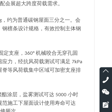
美匹配会展超大跨度荷载需求。
，约为普通碳钢屋面三分之一。会
g
、钢檩条设计规格，有效控制主体钢
固定支座，
机械咬合无穿孔固
360°
缩应力，经抗风荷载测试可满足
7kPa
屋脊等风荷载集中区域可加密支座排
聚酯涂层，盐雾测试可达
小时
5000
规范施工下屋面设计使用寿命可达
维修频次。