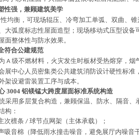
塑性强，兼顾建筑美学
韧性均衡，可现场辊压、冷弯加工单弧、双曲、锥
、大弧度标志性屋面造型；现场移动式压型设备
屋面整体性与防水效果。
全符合公建规范
为
级不燃材料，火灾发生时板材受热熔穿，烟
A
会展中心人员密集类公共建筑消防设计硬性标准
外架设避雷装置工序与成本。
心
3004 铝镁锰大跨度屋面标准系统构造
统采用多层复合构造，兼顾保温、防水、隔音、
结构：
主次檩条
球节点网架（主体承载）；
/
声吸音棉（降低雨水撞击噪音，避免展厅内噪音