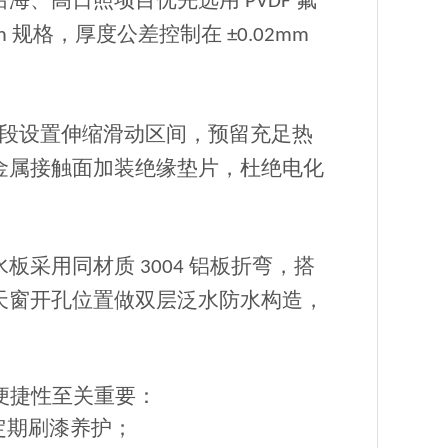
沿海、高日照项目优先选用
氟
PVDF
规格，厚度公差控制在
m
±0.02mm
段设置伸缩滑动区间，预留充足热
金属接触面加装绝缘垫片，杜绝电化
水板采用同材质
铝板折弯，搭
3004
天窗开孔位置做双层泛水防水构造，
便捷性至关重要：
定期刷漆养护；