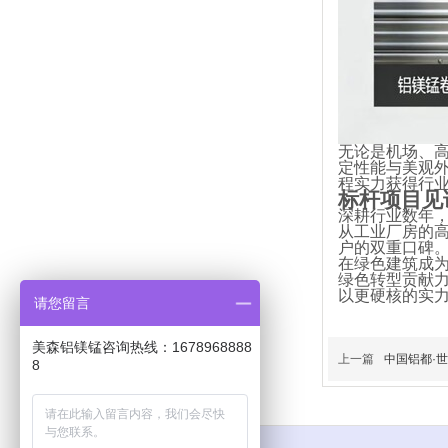
无论是机场、
定性能与美观
程实力获得行
标杆项目见
深耕行业数年
从工业厂房的
户的双重口碑
在绿色建筑成
绿色转型贡献
以更硬核的实
请您留言
美森铝镁锰咨询热线：1678968888
上一篇
中国铝都·
8
标题