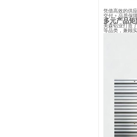
凭借高效的供
交付 + 品质
多元产品矩
美森铝业打造
等品类，兼顾