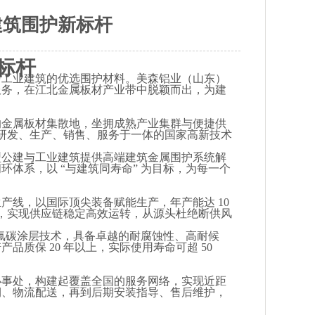
建筑围护新标杆
标杆
与工业建筑的优选围护材料。美森铝业（山东）
服务，在江北金属板材产业带中脱颖而出，为建
大的金属板材集散地，坐拥成熟产业集群与便捷供
是集研发、生产、销售、服务于一体的国家高新技术
型公建与工业建筑提供高端建筑金属围护系统解
闭环体系，以
“与建筑同寿命” 为目标，为每一个
生产线，以国际顶尖装备赋能生产，年产能达 10
存，实现供应链稳定高效运转，从源头杜绝断供风
进氟碳涂层技术，具备卓越的耐腐蚀性、高耐候
质保 20 年以上，实际使用寿命可超 50
办事处，构建起覆盖全国的服务网络，实现近距
期、物流配送，再到后期安装指导、售后维护，