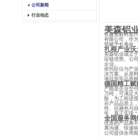
公司新闻
行业动态
美森铝
在建筑材料迭
有限公司，作
筑赋予长寿命
扎根产业沃
美森铝业成立
应链优势。公司
企业。
依托区位与产
决方案。从原
项目筑牢品质
德国精工赋
产能是企业交
万吨，可满足大
险，为工程进
在产品品质上
性、抗褪色与自
年，真正实现 
全国服务网
优质的产品离
离沟通、快速
公司提供全周