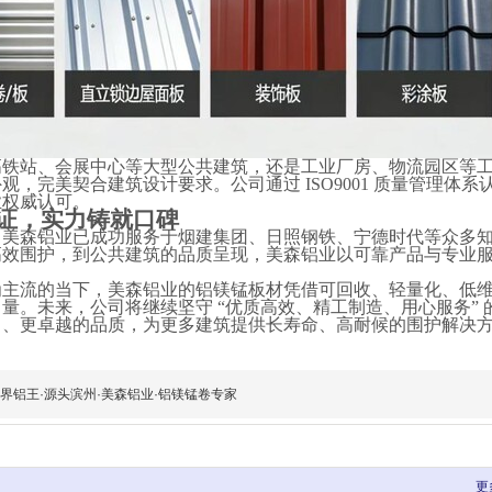
高铁站、会展中心等大型公共建筑，还是工业厂房、物流园区等
外观，完美契合建筑设计要求。公司通过
ISO9001 质量管理
业权威认可。
证，实力铸就口碑
，美森铝业已成功服务于烟建集团、日照钢铁、宁德时代等众多
高效围护，到公共建筑的品质呈现，美森铝业以可靠产品与专业
。
为主流的当下，美森铝业的铝镁锰板材凭借可回收、轻量化、低
力量。未来，公司将继续坚守
“优质高效、精工制造、用心服务”
力、更卓越的品质，为更多建筑提供长寿命、高耐候的围护解决
世界铝王·源头滨州·美森铝业·铝镁锰卷专家
更