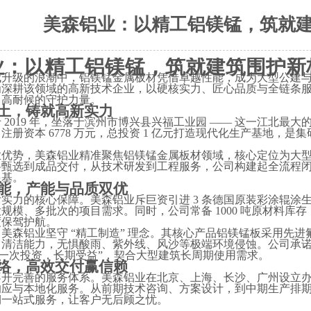
美森铝业：以精工铝镁锰，筑就
业：以精工铝镁锰，筑就建筑围护新
代升级的浪潮中，铝镁锰金属板材凭借卓越性能，成为大型公建
为深耕该领域的高新技术企业，以硬核实力、匠心品质与全链条
、高耐候的守护力量。
土，铸就高新实力
于
2019 年，坐落于滨州市博兴县兴福工业园 —— 这一江北最
注册资本 6778 万元，总投资 1 亿元打造现代化生产基地，
业优势，美森铝业精准聚焦铝镁锰金属板材领域，核心定位为大
料甄选到成品交付，从技术研发到工程服务，公司构建起全流程
根基。
能，产能与品质双优
付实力的核心保障。美森铝业斥巨资引进
3 条德国原装彩涂辊涂
规模、多批次的项目需求。同时，公司常备 1000 吨原材料库
度保驾护航。
，美森铝业坚守
“精工制造” 理念。其核心产品铝镁锰板采用先
清洁能力，无惧酸雨、紫外线、风沙等极端环境侵蚀。公司承诺产品
“一次投资，长期受益”，契合大型建筑长周期使用需求。
络，高效交付赢信赖
不开完善的服务体系。美森铝业在北京、上海、长沙、广州设立
响应与本地化服务。从前期技术咨询、方案设计，到中期生产排
期一站式服务，让客户无后顾之忧。