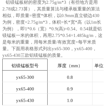
铝镁锰板材的密度为
2.75g/m*3（有些地方是用
2.78或2.73算），其质量算法与楼承板重量的算法
相似
，即质量
=密度*体积，以0.9mm直立锁边430
为例，密度=2.75g/m*3，体积=长*宽*高（以1m长
为例），即1*0.6（宽）*0.9(高)=0.54。0.54就是铝
镁锰板一米的体积，再用2.75*0.54=1.485kg/m，这
是每米的重量，用每米质量/有效宽度=每平米质
量。下面用
表格
形式列出
yx65-300，yx65-400，
yx65-430三款铝镁锰板的质量。
铝镁锰板型号
厚度（
mm
）
单位
yx65-300
0.8
yx65-400
0.9
yx65-430
1.0