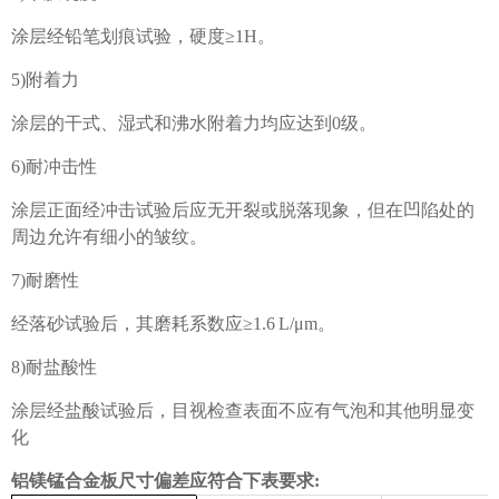
涂层经铅笔划痕试验，硬度
≥1H。
5)附着力
涂层的干式、湿式和沸水附着力均应达到
0级。
6)耐冲击性
涂层正面经冲击试验后应无开裂或脱落现象，但在凹陷处的
周边允许有细小的皱纹。
7)耐磨性
经落砂试验后，其磨耗系数应
≥1.6 L/μm。
8)耐盐酸性
涂层经盐酸试验后，目视检查表面不应有气泡和其他明显变
化
铝镁锰合金板尺寸偏差应符合下表要求
: