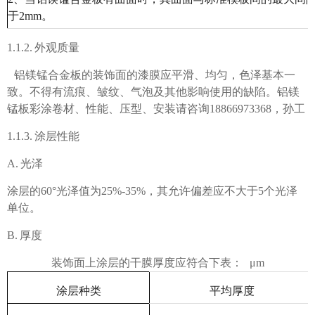
于
2mm
。
1.1.2. 外观质量
铝镁锰合金板的装饰面的漆膜应平滑、均匀，色泽基本一
致。不得有流痕、皱纹、气泡及其他影响使用的缺陷。
铝镁
锰板彩涂卷材、性能、压型、安装请咨询
18866973368
，孙工
1.1.3. 涂层性能
A. 光泽
涂层的
60°光泽值为25%-35%，其允许偏差应不大于5个光泽
单位。
B. 厚度
装饰面上涂层的干膜厚度应符合下表：
μm
涂层种类
平均厚度