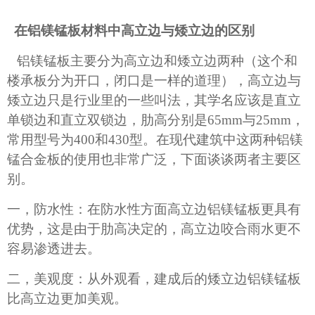
在铝镁锰板材料中高立边与矮立边的区别
铝镁锰板主要分为高立边和矮立边两种（这个和
楼承板分为开口，闭口是一样的道理），高立边与
矮立边只是行业里的一些叫法，其学名应该是直立
单锁边和直立双锁边，肋高分别是
65mm
与
25mm
，
常用型号为
400
和
430
型。在现代建筑中这两种铝镁
锰合金板的使用也非常广泛，下面谈谈两者主要区
别。
一，防水性：在防水性方面高立边铝镁锰板更具有
优势，这是由于肋高决定的，高立边咬合雨水更不
容易渗透进去。
二，美观度：从外观看，建成后的矮立边铝镁锰板
比高立边更加美观。