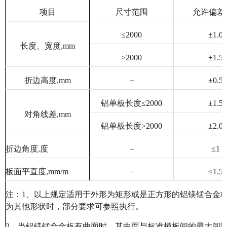
项目
尺寸范围
允许偏差
≤
2000
±
1.0
长度、宽度
,mm
>2000
±
1.5
折边高度
,mm
－
±
0.5
铝单板长度≤
2000
±
1.5
对角线差
,mm
铝单板长度
>2000
±
2.0
折边角度
,
度
－
≤
1
板面平直度
,mm/m
－
≤
1.5
注：
1
、以上规定适用于外形为矩形或是正方形的铝镁锰合金
为其他形状时，部分要求可参照执行。
2
、当铝镁锰合金板有曲面时，其曲面与标准模板间的最大间