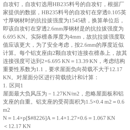
自攻钉，自攻钉选用
HB235
料号的自攻钉，根据厂
家提供的数据，
HB235
料号的自攻钉在穿透
0.105
英
寸厚钢材时的抗拉拔强度为
1545
磅，换算单位后，
即该自攻钉在穿透
2.6mm
厚钢材是的抗拉拔强度为
6.695 KN
。实际檩条厚度为
4mm
，故抗拉拔强度取
值应该更大，为了安全考虑，按
2.6mm
的厚度近似
计算。每个铝支座由
2
颗自攻钉连接在檩条上，故其
连接强度可达到
2
×
6.695 KN
＝
13.39 KN
，考虑结构
重要性系数为
1.1
，要求屋面负向荷载不大于
12.17
KN
。对屋面分区进行荷载统计和计算：
1.
区间
1
屋面最大负风压为－
1.27KN/m2
，忽略屋面板和铝
支座的自重。铝支座的受荷面积为
1.5
×
0.4 m2
＝
0.6
m2
N
＝
1.4
×
p[$#8226]A
＝
1.4
×
1.27
×
0.6
＝
1.067 KN
＜
12.17 KN