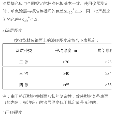
涂层颜色应与合同规定的标准色板基本一致。使用仪器测定
*
时，单色涂层与标准色板间的色差
ΔE
≤1.5，同一批产品之
ab
*
间的色差ΔE
≤1.5。
ab
3)涂层厚度
喷漆型材装饰面上的漆膜厚度应符合下表规定：
涂层种类
平均厚度μ
m
局部厚度
二 涂
≥
30
≥
25
三 涂
≥
40
≥
34
四 涂
≥
65
≥
55
注：由于挤压型材横截面形状的复杂性，致使型材某些表面
（如内角﹑横沟等）的涂层厚度低于规定值是允许的。
4)干膜硬度