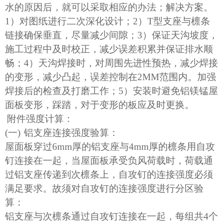
水的原因后，就可以采取相应的办法；解决方案。
1）对图纸进行二次深化设计；2）T型支座与
檩条
链接确保垂直，尽量减少间隙；
3）保证天沟坡度，
施工过程中及时校正，减少误差积累并保证排水顺
畅；4）天沟焊接时，对周围先进性预热，减少焊接
的变形，减少凸起，误差控制在2MM范围内。加强
焊接后的检查及打磨工作；5）安装时避免铝镁锰屋
面板变形，踩踏，对于变形的板应及时更换。
附件强度计算：
(
一
)
铝支座连接强度验算：
屋面板穿过
6mm
厚的铝支座与
4mm
厚的檩条用自攻
钉连接在一起，当屋面板承受负风荷载时，荷载通
过铝支座传递到次檩条上，自攻钉的连接强度必须
满足要求。故须对自攻钉的连接强度进行分区验
算：
铝支座与次檩条通过自攻钉连接在一起，每组共
4
个