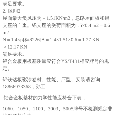
满足要求。
2.
区间
2
屋面最大负风压为－
1.51KN/m2
，忽略屋面板和铝
支座的自重。铝支座的受荷面积为
1.5
×
0.4 m2
＝
0.6
m2
N
＝
1.4
×
p[$#8226]A
＝
1.4
×
1.51
×
0.6
＝
1.27 KN
＜
12.17 KN
满足要求。
铝合金板用板基质量应符合
YS/T
431
相应牌号的规
定。
铝镁锰板彩涂卷材、性能、压型、安装请咨询
18866973368
，孙工
铝合金板基材的力学性能应符合下表，
1060、1050、1100、3003、5005牌号不检测规定非