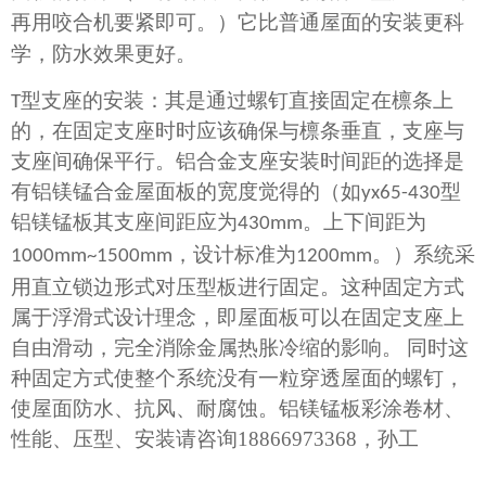
再用咬合机要紧即可。）它比普通屋面的安装更科
学，防水效果更好。
T
型支座的安装：其是通过螺钉直接固定在檩条上
的，在固定支座时时应该确保与檩条垂直，支座与
支座间确保平行。铝合金支座安装时间距的选择是
有铝镁锰合金屋面板的宽度觉得的（如
yx65-430
型
铝镁锰板其支座间距应为
430mm
。上下间距为
系统采
1000mm~1500mm
，设计标准为
1200mm
。）
用直立锁边形式对压型板进行固定。这种固定方式
属于浮滑式设计理念，即屋面板可以在固定支座上
自由滑动，完全消除金属热胀冷缩的影响。
同时这
种固定方式使整个系统没有一粒穿透屋面的螺钉，
使屋面防水、抗风、耐腐蚀
。
铝镁锰板彩涂卷材、
性能、压型、安装请咨询
18866973368
，孙工