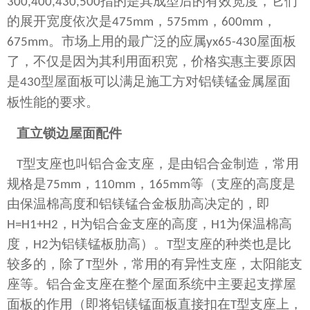
300,400,430,500
指的是其成型后的有效宽度，它们
的展开宽度依次是
475mm
，
575mm
，
600mm
，
675mm
。市场上用的最广泛的应属
yx65-430
屋面板
了，不仅是因为其利用面积宽，价格实惠主要原因
是
430
型屋面板可以满足施工方对铝镁锰金属屋面
。
板性能的要求
直立锁边屋面配件
T
型支座也叫铝合金支座，是由铝合金制造，常用
规格是
75mm
，
110mm
，
165mm
等（支座的高度是
由保温棉高度和铝镁锰合金板肋高决定的，即
H=H1+H2
，
H
为铝合金支座的高度，
H1
为保温棉高
度，
H2
为铝镁锰板肋高）。
T
型支座的种类也是比
较多的，除了
T
型外，常用的有异性支座，太阳能支
座等。铝合金支座在整个屋面系统中主要起支撑屋
面板的作用（即将铝镁锰面板直接扣在
T
型支座上，