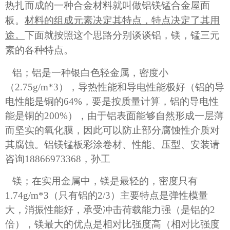
热扎而成的一种合金材料就叫做铝镁锰合金屋面
板。
材料的组成元素决定其特点，特点决定了其用
途。
下面就按照这个思路分别谈谈铝，镁，锰三元
素的各种特点。
铝；铝是一种银白色轻金属，密度小
（
2.75g/m*3
），导热性能和导电性能极好（铝的导
电性能是铜的
64%
，要是按质量计算，铝的导电性
能是铜的
200%
），由于铝表面能够自然形成一层薄
而坚实的氧化膜，因此可以防止部分腐蚀性介质对
其腐蚀。
铝镁锰板彩涂卷材、性能、压型、安装请
咨询
18866973368
，孙工
镁；在实用金属中，镁是最轻的，密度只有
1.74g/m*3
（只有铝的
2/3
）主要特点是弹性模量
大，消振性能好，承受冲击荷载能力强（是铝的
2
倍），镁最大的优点是相对比强度高（相对比强度