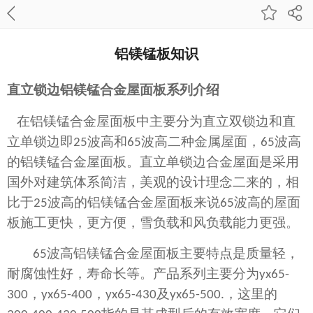
铝镁锰板知识
直立锁边铝镁锰合金屋面板
系列介绍
在铝镁锰合金屋面板中主要分为直立双锁边和直
立单锁边即
25
波高和
65
波高二种金属屋面，
65
波高
的铝镁锰合金屋面板。直立单锁边合金屋面是采用
国外对建筑体系简洁，美观的设计理念二来的，相
比于
25
波高的铝镁锰合金屋面板来说
65
波高的屋面
板施工更快，更方便，雪负载和风负载能力更强。
65
波高铝镁锰合金屋面板主要特点是质量轻，
耐腐蚀性好，寿命长等。产品系列主要分为
yx65-
300
，
yx65-400
，
yx65-430
及
yx65-500.
，这里的