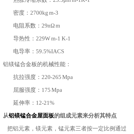
密度：
2700kg m-3
电阻系数：
29n
Ω
m
导热性：
229W m-1 K-1
电导率：
59.5%IACS
铝镁锰合金板的机械性能：
抗拉强度：
220-265
Mpa
屈服强度：
175
Mpa
延伸率：
12-21%
从
铝镁锰合金屋面板
的组成元素来分析其特点
把铝元素，镁元素，锰元素三者按一定比例通过