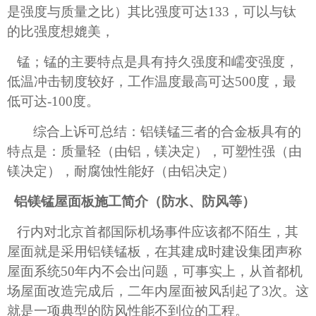
是强度与质量之比）其比强度可达
133
，可以与钛
的比强度想媲美，
锰；锰的主要特点是具有持久强度和嶿变强度，
低温冲击韧度较好，工作温度最高可达
500
度，最
低可达
-100
度。
综合上诉可总结：铝镁锰三者的合金板具有的
特点是：质量轻（由铝，镁决定），可塑性强（由
镁决定），耐腐蚀性能好（由铝
决定）
铝镁锰屋面板施工简介（防水、防风等）
行内对北京首都国际机场事件应该都不陌生，其
屋面就是采用铝镁锰板，在其建成时建设集团声称
屋面系统
50
年内不会出问题，可事实上，从首都机
场屋面改造完成后，二年内屋面被风刮起了
3
次。这
就是一项典型的防风性能不到位的工程。