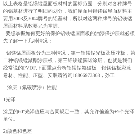
以上表格是铝镁锰屋面板材料的国标范围，分别对各种牌号
的铝基材进行了明细的划分，我们屋面用铝镁锰屋面材料主
要用
3003及3004牌号的铝基材，所以对这两种牌号的铝镁锰
屋面材料系数要尤为掌握。
要想掌握如何更好的保护铝镁锰屋面板的油漆保护层就必须
先了解一下几种情况：
铝镁锰屋面板分为三种情况，第一铝镁锰光板及压花板，第
二种铝镁锰聚酯涂层板，第三铝镁锰氟碳涂层，也就是我们
经常说的
PVDF,下面重点分析铝镁锰氟碳板
，
铝镁锰板彩涂
卷材、性能、压型、安装请咨询
18866973368
，孙工
涂层（氟碳喷涂）性能
1光泽
涂层的
60°光泽值应与合同规定一致，其允许偏差为±5个光泽
单位。
2)颜色和色差