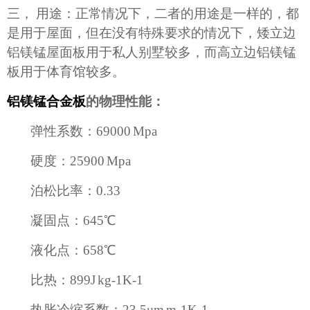
三，
用途：正常情况下，二者的用途是一样的，都
是用于屋面，但在没有特殊要求的情况下，矮立边
铝镁锰屋面板用于私人别墅较多，而高立边铝镁锰
板用于体育馆较多。
铝镁锰合金板
的物理性能：
弹性系数：
69000 Mpa
硬度：
25900 Mpa
泊松比率：
0.33
凝固点：
645
℃
液化点：
658
℃
比热：
899J kg-1K-1
热胀冷缩系数：
23.5
μ
m m-1K-1